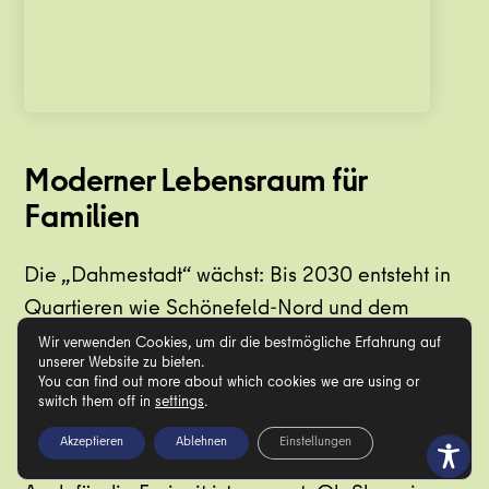
Moderner Lebensraum für
Familien
Die „Dahmestadt“ wächst: Bis 2030 entsteht in
Quartieren wie Schönefeld-Nord und dem
Königspark neuer, grüner Wohnraum
.
Die
Wir verwenden Cookies, um dir die bestmögliche Erfahrung auf
unserer Website zu bieten.
familienfreundliche Infrastruktur aus Kitas,
You can find out more about which cookies we are using or
switch them off in
settings
.
Schulen und medizinischer Versorgung wächst
dabei direkt mit
.
Akzeptieren
Ablehnen
Einstellungen